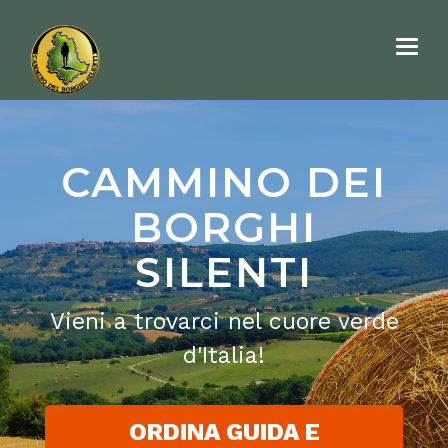
Toggl
navig
CAMMINO DEI
BORGHI
SILENTI
Vieni a trovarci nel cuore verde
d'Italia!
ORDINA GUIDA E